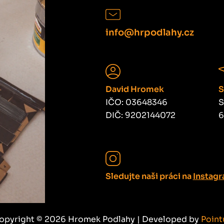
info@hrpodlahy.cz
David Hromek
S
IČO: 03648346
S
DIČ: 9202144072
6
Sledujte naši práci na
Instag
opyright © 2026 Hromek Podlahy | Developed by
Point