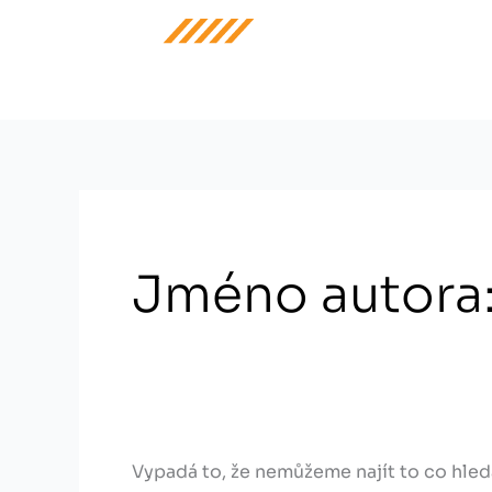
Přeskočit
Vyhledat
na
pro:
obsah
Jméno autora:
Vypadá to, že nemůžeme najít to co hle