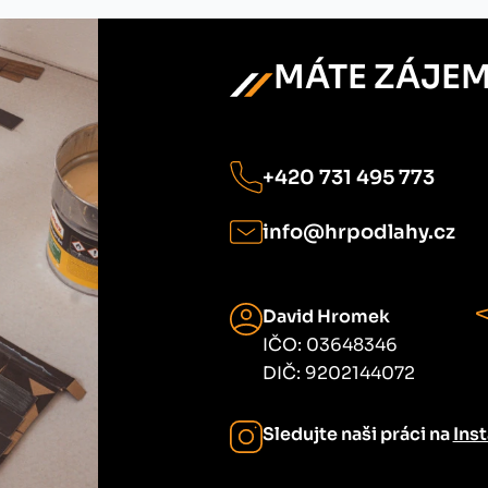
MÁTE ZÁJEM
+420 731 495 773
info@hrpodlahy.cz
David Hromek
IČO: 03648346
DIČ: 9202144072
Sledujte naši práci na
Ins