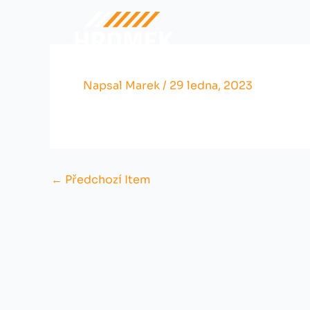
Přeskočit
na
obsah
Napsal
Marek
/
29 ledna, 2023
←
Předchozí Item