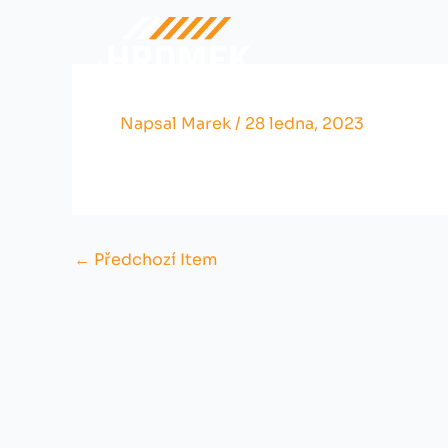
Přeskočit
na
obsah
Napsal
Marek
/
28 ledna, 2023
←
Předchozí Item