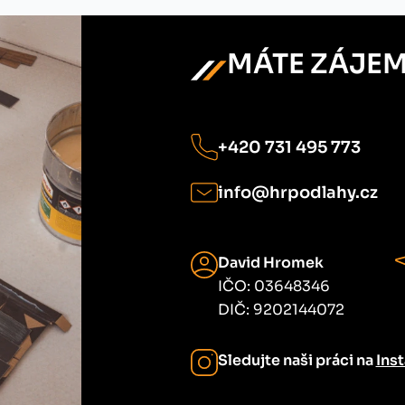
MÁTE ZÁJEM
+420 731 495 773
info@hrpodlahy.cz
David Hromek
IČO: 03648346
DIČ: 9202144072
Sledujte naši práci na
Ins