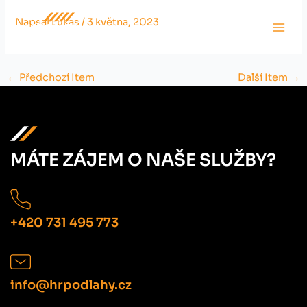
Přeskočit
Napsal
Lukas
/
3 května, 2023
na
obsah
←
Předchozí Item
Další Item
→
MÁTE ZÁJEM O NAŠE SLUŽBY?
+420 731 495 773
info@hrpodlahy.cz