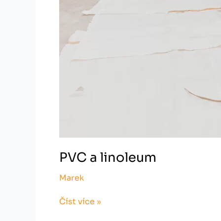
PVC a linoleum
Marek
Číst více »