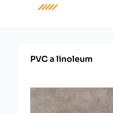
Přeskočit
na
obsah
PVC a linoleum
PVC
a
linoleum