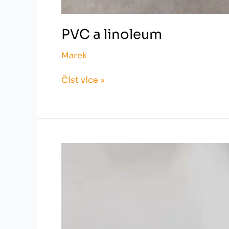
PVC a linoleum
Marek
Číst více »
PVC
a
linoleum