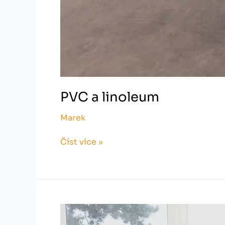
PVC a linoleum
Marek
Číst více »
PVC
a