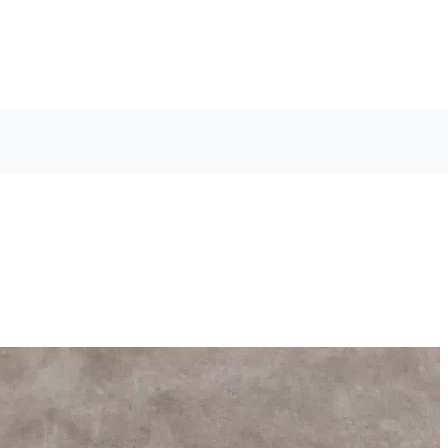
FERMACELL
KRYTINY
LIKVIDACE ŠKOD